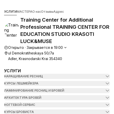
Training Center for Additional Professional TRAI
УСЛУГИ
МАСТЕРА
О нас
Отзывы
Адрес
Training Center for Additional
Professional TRAINING CENTER FOR
EDUCATION STUDIO KRASOTI
LUCK&MUSE
График работы
Открыто
·
Закрывается в
19:00
ul Demokratiheskaya 50/7a
Adler, Krasnodarski Krai 354340
УСЛУГИ
НАРАЩИВАНИЕ РЕСНИЦ
КУРСЫ ЛЕШМЕЙКЕРА
ЛАМИНИРОВАНИЕ РЕСНИЦ И БРОВЕЙ
АРХИТЕКТУРА БРОВЕЙ
НОГТЕВОЙ СЕРВИС
КУРСЫ БРОВИСТА